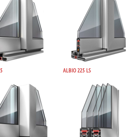
25
ALBIO 225 LS