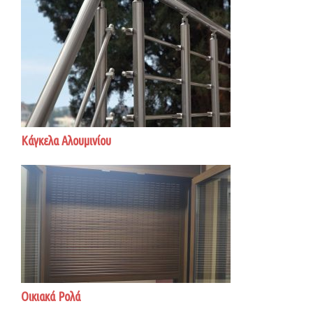
Κάγκελα Αλουμινίου
Οικιακά Ρολά